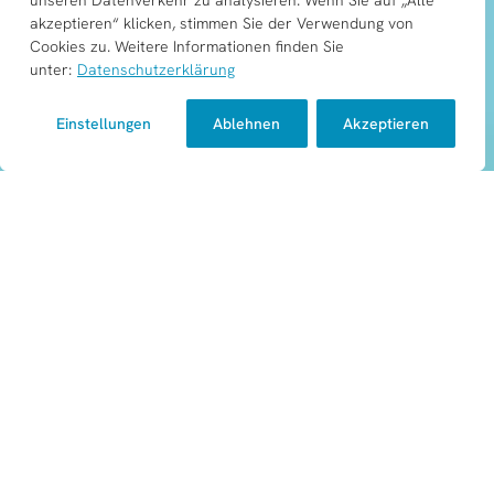
unseren Datenverkehr zu analysieren. Wenn Sie auf „Alle
MEHR ERFAHREN
PORTAL LOG-IN
akzeptieren“ klicken, stimmen Sie der Verwendung von
Cookies zu. Weitere Informationen finden Sie
unter:
Datenschutzerklärung
Einstellungen
Ablehnen
Akzeptieren
Simplifying Work.
DM² AI Solutions ist Ihr Technologieanbieter mit
Sitz in Walldorf – spezialisiert auf digitale